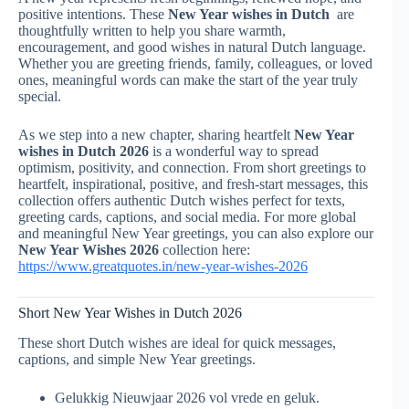
positive intentions. These
New Year wishes in Dutch
are
thoughtfully written to help you share warmth,
encouragement, and good wishes in natural Dutch language.
Whether you are greeting friends, family, colleagues, or loved
ones, meaningful words can make the start of the year truly
special.
As we step into a new chapter, sharing heartfelt
New Year
wishes in Dutch 2026
is a wonderful way to spread
optimism, positivity, and connection. From short greetings to
heartfelt, inspirational, positive, and fresh-start messages, this
collection offers authentic Dutch wishes perfect for texts,
greeting cards, captions, and social media. For more global
and meaningful New Year greetings, you can also explore our
New Year Wishes 2026
collection here:
https://www.greatquotes.in/new-year-wishes-2026
Short New Year Wishes in Dutch 2026
These short Dutch wishes are ideal for quick messages,
captions, and simple New Year greetings.
Gelukkig Nieuwjaar 2026 vol vrede en geluk.